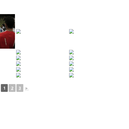
1
2
3
►