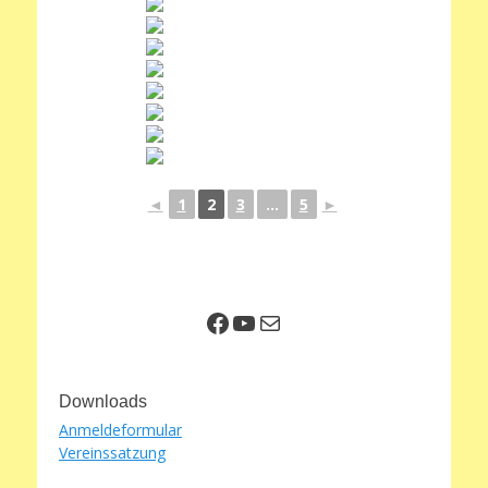
◄
1
2
3
...
5
►
Facebook
YouTube
E-Mail
Downloads
Anmeldeformular
Vereinssatzung