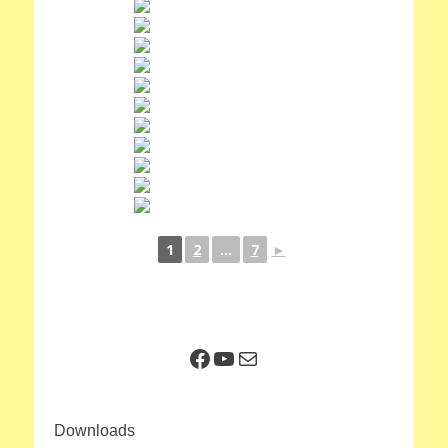
1
2
...
7
►
Facebook
YouTube
E-Mail
Downloads