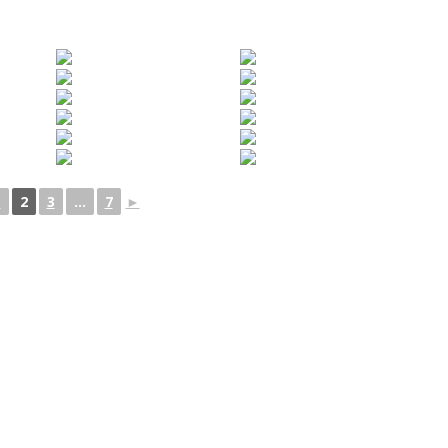
1
2
3
...
7
►