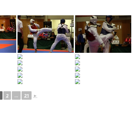
2
...
21
►