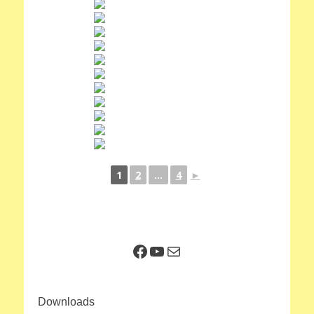
1
2
...
4
►
Facebook
YouTube
E-Mail
Downloads