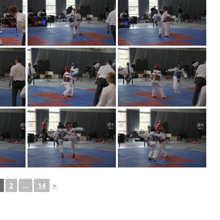
2
...
14
►