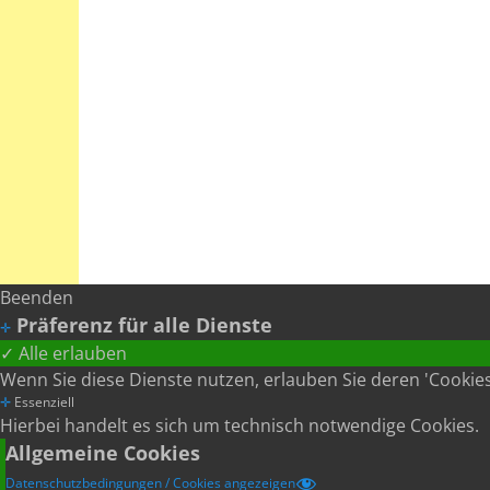
Beenden
Präferenz für alle Dienste
✛
✓ Alle erlauben
Wenn Sie diese Dienste nutzen, erlauben Sie deren 'Cookie
✛
Essenziell
Hierbei handelt es sich um technisch notwendige Cookies.
Allgemeine Cookies
Datenschutzbedingungen / Cookies angezeigen