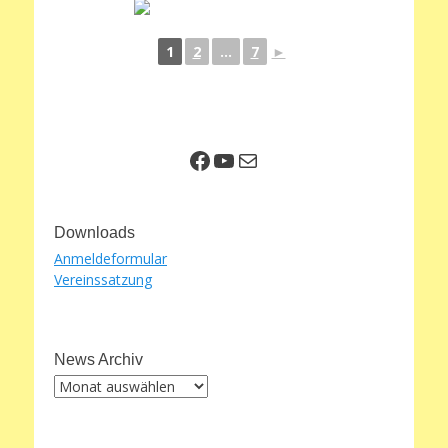
1
2
...
7
►
Facebook
YouTube
E-Mail
Downloads
Anmeldeformular
Vereinssatzung
News Archiv
News
Archiv