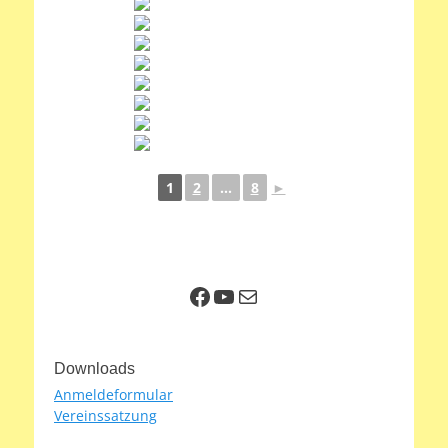
1
2
...
8
►
Facebook
YouTube
E-Mail
Downloads
Anmeldeformular
Vereinssatzung