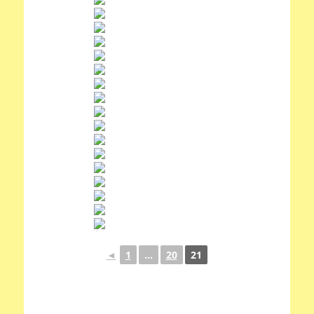
◄
1
...
20
21