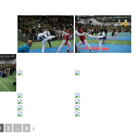
1
2
...
8
►