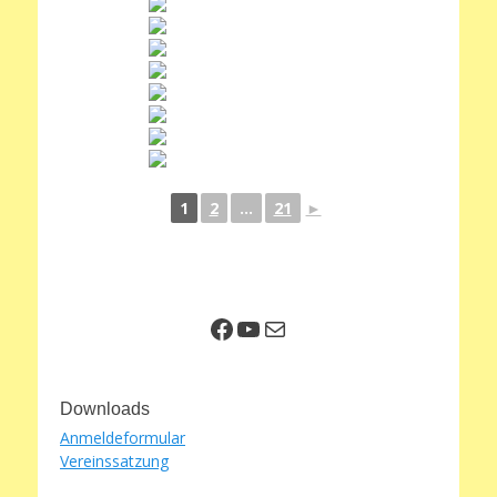
1
2
...
21
►
Facebook
YouTube
E-Mail
Downloads
Anmeldeformular
Vereinssatzung