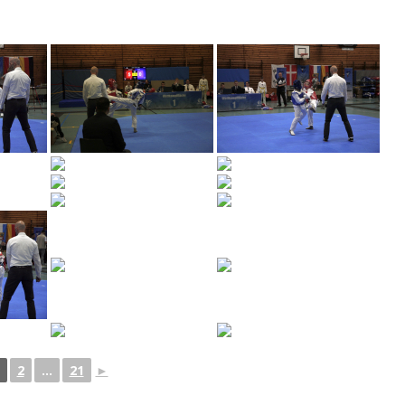
2
...
21
►