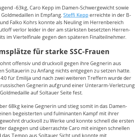
Jugend -63kg, Caro Kepp im Damen-Schwergewicht sowie
e Goldmedaillen in Empfang.
Steffi Kepp
erreichte in der B-
 und Falko Kohrs konnte als Neuling im Herrenbereich
utloff verlor leider in der am stärksten besetzten Herren-
ts im Viertelfinale gegen den späteren Finalteilnehmer.
msplätze für starke SSC-Frauen
ohnt offensiv und druckvoll gegen ihre Gegnerin aus
en Soltauerin zu Anfang nichts entgegen zu setzen hatte.
4:0 für Emilija und nach zwei weiteren Treffern wurde der
 russischen Gegnerin aufgrund einer Unterarm-Verletzung
Goldmedaille auf Soltauer Seite fest.
über 68kg keine Gegnerin und stieg somit in das Damen-
 einen begeisterten und fulminanten Kampf mit ihrer
g gewohnt druckvoll zu Werke und konnte schnell die ersten
nter dagegen und überraschte Caro mit einigen schnellen
 das Tempo aus Soltauer Sicht und konnte mit