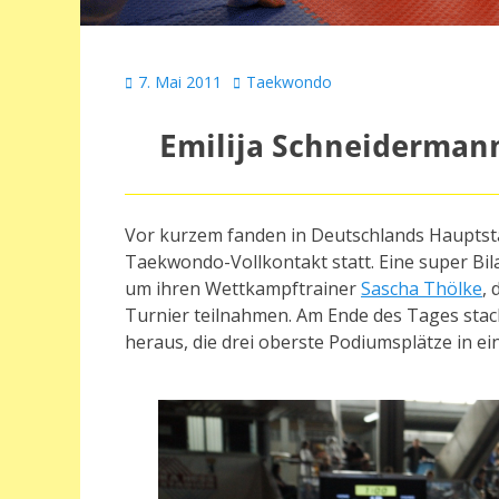
Veröffentlicht
Autor
7. Mai 2011
Taekwondo
am
Emilija Schneidermann
Vor kurzem fanden in Deutschlands Hauptsta
Taekwondo-Vollkontakt statt. Eine super Bila
um ihren Wettkampftrainer
Sascha Thölke
,
Turnier teilnahmen. Am Ende des Tages stac
heraus, die drei oberste Podiumsplätze in e