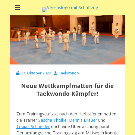
Soltauer Sportclub
Soltauer Sportclub 02 e.V.
02 e.V.
Veröffentlicht
Autor
27. Oktober 2020
Taekwondo
am
Neue Wettkampfmatten für die
Taekwondo-Kämpfer!
Zum Trainingsauftakt nach den Herbstferien hatten
die Trainer
Sascha Thölke
,
Dennis Breuer
und
Tobias Schneider
noch eine Überraschung parat.
Der umfangreiche Trainingstag am Mittwoch konnte