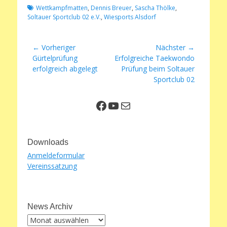
Schlagworte
Wettkampfmatten
,
Dennis Breuer
,
Sascha Thölke
,
Soltauer Sportclub 02 e.V.
,
Wiesports Alsdorf
Beitragsnavigation
← Vorheriger
Nächster →
Vorheriger
Nächster
Gürtelprüfung
Erfolgreiche Taekwondo
Beitrag:
Beitrag:
erfolgreich abgelegt
Prüfung beim Soltauer
Sportclub 02
Facebook
YouTube
E-Mail
Downloads
Anmeldeformular
Vereinssatzung
News Archiv
News