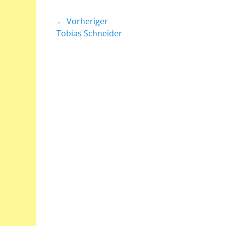
Beitragsnavigation
← Vorheriger
Vorheriger
Tobias Schneider
Beitrag: