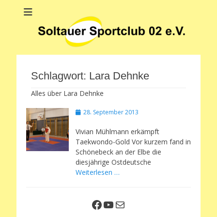
Soltauer Sportclub
Soltauer Sportclub 02 e.V.
02 e.V.
Schlagwort:
Lara Dehnke
Alles über Lara Dehnke
Veröffentlicht
28. September 2013
am
Vivian Mühlmann erkämpft
Taekwondo-Gold Vor kurzem fand in
Schönebeck an der Elbe die
diesjährige Ostdeutsche
Weiterlesen …
Facebook
YouTube
E-Mail