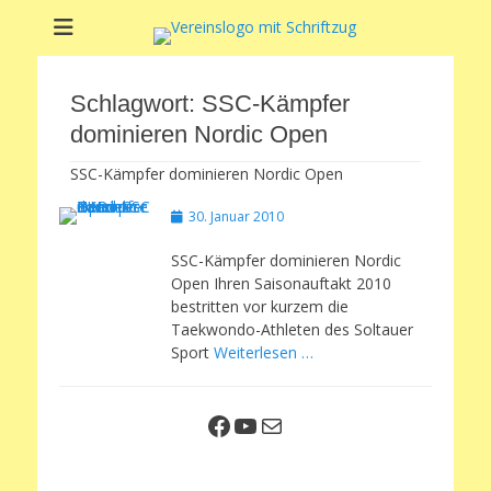
Soltauer Sportclub
Soltauer Sportclub 02 e.V.
02 e.V.
Schlagwort:
SSC-Kämpfer
dominieren Nordic Open
SSC-Kämpfer dominieren Nordic Open
Veröffentlicht
30. Januar 2010
am
SSC-Kämpfer dominieren Nordic
Open Ihren Saisonauftakt 2010
bestritten vor kurzem die
Taekwondo-Athleten des Soltauer
Sport
Weiterlesen …
Facebook
YouTube
E-Mail