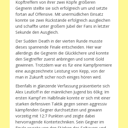
Kopftreffern von ihrer zwei Köpfe größeren
Gegnerin stellte sie sich erfolgreich um und setzte
fortan auf Offensive. Mit unermüdlichen Einsatz
konnte sie zwei Rückstände erfolgreich ausgleichen
und schaffte unter großem Jubel der Fans in letzter
Sekunde den Ausgleich.
Der Sudden Death in der vierten Runde musste
dieses spannende Finale entscheiden. Hier war
allerdings die Gegnerin die Glücklichere und konnte
den Siegtreffer zuerst anbringen und somit Gold
gewinnen. Trotzdem war es für eine Kampfpremiere
eine ausgezeichnete Leistung von Kepp, von der
man in Zukunft sicher noch einiges hören wird.
Ebenfalls in glänzende Verfassung präsentierte sich
Alex Leutloff in der männlichen Jugend bis 60kg. Im
ersten Kampf im Halbfinale konnte er sich mit einer
starken defensiven Taktik gegen seinen aggressiv
kämpfenden Gegner durchsetzten und gewann
vorzeitig mit 12:7 Punkten und zeigte dabei
hervorragende Kontertechniken. Sein Gegner im
Finale wusste von den Stärken des Soltauers und