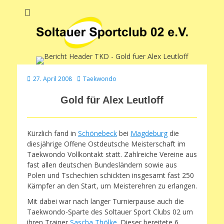
Soltauer Sportclub
Soltauer Sportclub 02 e.V.
02 e.V.
Veröffentlicht
Autor
27. April 2008
Taekwondo
am
Gold für Alex Leutloff
Kürzlich fand in
Schönebeck
bei
Magdeburg
die
diesjährige Offene Ostdeutsche Meisterschaft im
Taekwondo Vollkontakt statt. Zahlreiche Vereine aus
fast allen deutschen Bundesländern sowie aus
Polen und Tschechien schickten insgesamt fast 250
Kämpfer an den Start, um Meisterehren zu erlangen.
Mit dabei war nach langer Turnierpause auch die
Taekwondo-Sparte des Soltauer Sport Clubs 02 um
ihren Trainer
Sascha Thölke
. Dieser bereitete 6