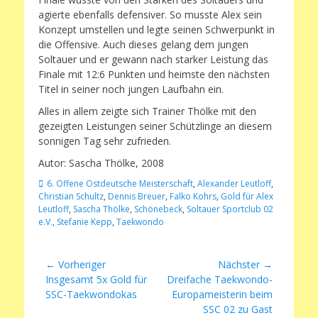
agierte ebenfalls defensiver. So musste Alex sein
Konzept umstellen und legte seinen Schwerpunkt in
die Offensive. Auch dieses gelang dem jungen
Soltauer und er gewann nach starker Leistung das
Finale mit 12:6 Punkten und heimste den nächsten
Titel in seiner noch jungen Laufbahn ein.
Alles in allem zeigte sich Trainer Thölke mit den
gezeigten Leistungen seiner Schützlinge an diesem
sonnigen Tag sehr zufrieden.
Autor: Sascha Thölke, 2008
Schlagworte
6. Offene Ostdeutsche Meisterschaft
,
Alexander Leutloff
,
Christian Schultz
,
Dennis Breuer
,
Falko Kohrs
,
Gold für Alex
Leutloff
,
Sascha Thölke
,
Schönebeck
,
Soltauer Sportclub 02
e.V.
,
Stefanie Kepp
,
Taekwondo
Beitragsnavigation
← Vorheriger
Nächster →
Vorheriger
Nächster
Insgesamt 5x Gold für
Dreifache Taekwondo-
Beitrag:
Beitrag:
SSC-Taekwondokas
Europameisterin beim
SSC 02 zu Gast