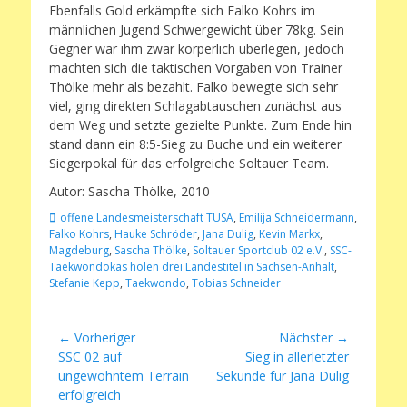
Ebenfalls Gold erkämpfte sich Falko Kohrs im
männlichen Jugend Schwergewicht über 78kg. Sein
Gegner war ihm zwar körperlich überlegen, jedoch
machten sich die taktischen Vorgaben von Trainer
Thölke mehr als bezahlt. Falko bewegte sich sehr
viel, ging direkten Schlagabtauschen zunächst aus
dem Weg und setzte gezielte Punkte. Zum Ende hin
stand dann ein 8:5-Sieg zu Buche und ein weiterer
Siegerpokal für das erfolgreiche Soltauer Team.
Autor: Sascha Thölke, 2010
Schlagworte
offene Landesmeisterschaft TUSA
,
Emilija Schneidermann
,
Falko Kohrs
,
Hauke Schröder
,
Jana Dulig
,
Kevin Markx
,
Magdeburg
,
Sascha Thölke
,
Soltauer Sportclub 02 e.V.
,
SSC-
Taekwondokas holen drei Landestitel in Sachsen-Anhalt
,
Stefanie Kepp
,
Taekwondo
,
Tobias Schneider
Beitragsnavigation
← Vorheriger
Nächster →
Vorheriger
Nächster
SSC 02 auf
Sieg in allerletzter
Beitrag:
Beitrag:
ungewohntem Terrain
Sekunde für Jana Dulig
erfolgreich