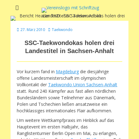
Soltauer Sportclub
Soltauer Sportclub 02 e.V.
02 e.V.
Veröffentlicht
Autor
27. März 2010
Taekwondo
am
SSC-Taekwondokas holen drei
Landestitel in Sachsen-Anhalt
Vor kurzem fand in
Magdeburg
die diesjährige
offene Landesmeisterschaft im olympischen
Vollkontakt der
Taekwondo Union Sachsen-Anhalt
statt. Rund 240 Kämpfer aus fast allen nördlichen
Bundesländern sowie Teilnehmer aus Dänemark,
Polen und Tschechien ließen ansatzweise ein
hochklassiges internationales Flair aufkommen.
Um weitere Wettkampfpraxis im Hinblick auf das
Hauptevent im ersten Halbjahr, das
Ranglistenturnier Berlin Open im Mai, zu erlangen,