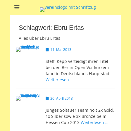
Soltauer Sportclub
Soltauer Sportclub 02 e.V.
02 e.V.
Schlagwort:
Ebru Ertas
Alles über Ebru Ertas
Veröffentlicht
11. Mai 2013
am
Steffi Kepp verteidigt ihren Titel
bei den Berlin Open Vor kurzem
fand in Deutschlands Hauptstadt
Weiterlesen …
Veröffentlicht
20. April 2013
am
Junges Soltauer Team holt 2x Gold,
1x Silber sowie 3x Bronze beim
Hessen Cup 2013
Weiterlesen …